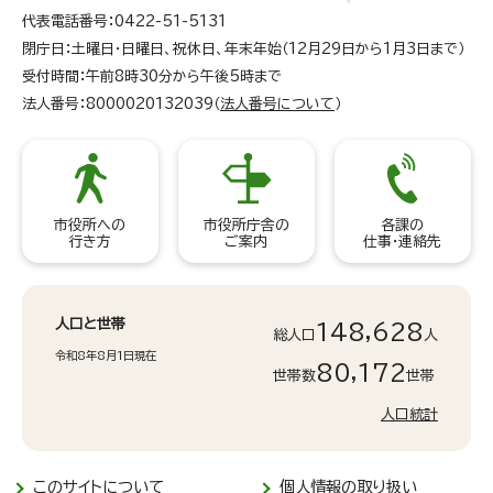
代表電話番号：0422-51-5131
閉庁日：土曜日・日曜日、祝休日、年末年始（12月29日から1月3日まで）
受付時間：午前8時30分から午後5時まで
法人番号：8000020132039（
法人番号について
）
市役所への
市役所庁舎の
各課の
行き方
ご案内
仕事・連絡先
人口と世帯
148,628
総人口
人
令和8年8月1日現在
80,172
世帯数
世帯
人口統計
このサイトについて
個人情報の取り扱い