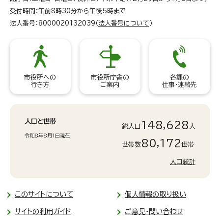
受付時間：午前8時30分から午後5時まで
法人番号：8000020132039（
法人番号について
）
市役所への
市役所庁舎の
各課の
行き方
ご案内
仕事・連絡先
人口と世帯
148,628
総人口
人
令和8年8月1日現在
80,172
世帯数
世帯
人口統計
このサイトについて
個人情報の取り扱い
サイトの利用ガイド
ご意見・問い合わせ