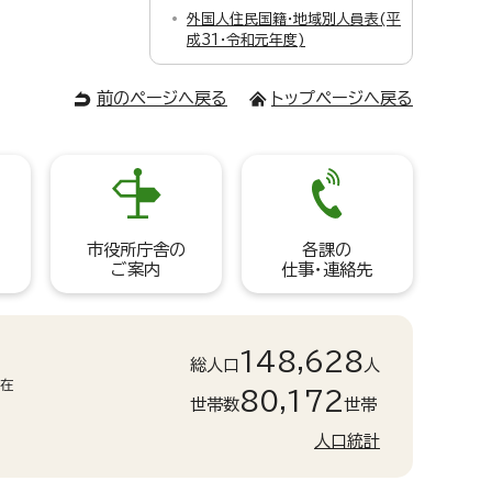
外国人住民国籍・地域別人員表(平
成31・令和元年度)
前のページへ戻る
トップページへ戻る
市役所庁舎の
各課の
ご案内
仕事・連絡先
148,628
総人口
人
現在
80,172
世帯数
世帯
人口統計