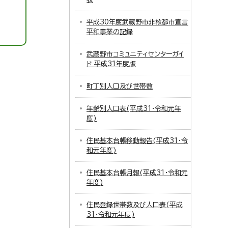
平成30年度武蔵野市非核都市宣言
平和事業の記録
武蔵野市コミュニティセンターガイ
ド 平成31年度版
町丁別人口及び世帯数
年齢別人口表(平成31・令和元年
度)
住民基本台帳移動報告(平成31・令
和元年度)
住民基本台帳月報(平成31・令和元
年度)
住民登録世帯数及び人口表(平成
31・令和元年度)