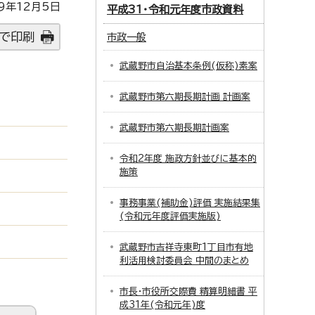
9年12月5日
平成31・令和元年度市政資料
で印刷
市政一般
武蔵野市自治基本条例(仮称)素案
武蔵野市第六期長期計画 計画案
武蔵野市第六期長期計画案
令和2年度 施政方針並びに基本的
施策
事務事業(補助金)評価 実施結果集
(令和元年度評価実施版)
武蔵野市吉祥寺東町1丁目市有地
利活用検討委員会 中間のまとめ
市長・市役所交際費 精算明細書 平
成31年(令和元年)度