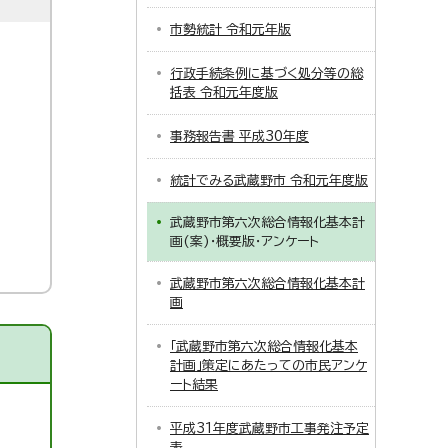
市勢統計 令和元年版
行政手続条例に基づく処分等の総
括表 令和元年度版
事務報告書 平成30年度
統計でみる武蔵野市 令和元年度版
武蔵野市第六次総合情報化基本計
画(案)・概要版・アンケート
武蔵野市第六次総合情報化基本計
画
「武蔵野市第六次総合情報化基本
計画」策定にあたっての市民アンケ
ート結果
平成31年度武蔵野市工事発注予定
表