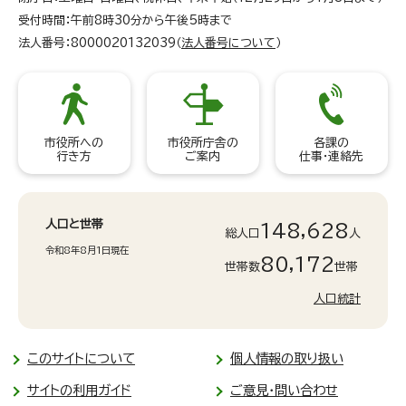
受付時間：午前8時30分から午後5時まで
法人番号：8000020132039（
法人番号について
）
市役所への
市役所庁舎の
各課の
行き方
ご案内
仕事・連絡先
人口と世帯
148,628
総人口
人
令和8年8月1日現在
80,172
世帯数
世帯
人口統計
このサイトについて
個人情報の取り扱い
サイトの利用ガイド
ご意見・問い合わせ