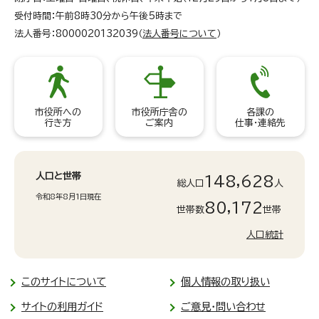
受付時間：午前8時30分から午後5時まで
法人番号：8000020132039（
法人番号について
）
市役所への
市役所庁舎の
各課の
行き方
ご案内
仕事・連絡先
人口と世帯
148,628
総人口
人
令和8年8月1日現在
80,172
世帯数
世帯
人口統計
このサイトについて
個人情報の取り扱い
サイトの利用ガイド
ご意見・問い合わせ