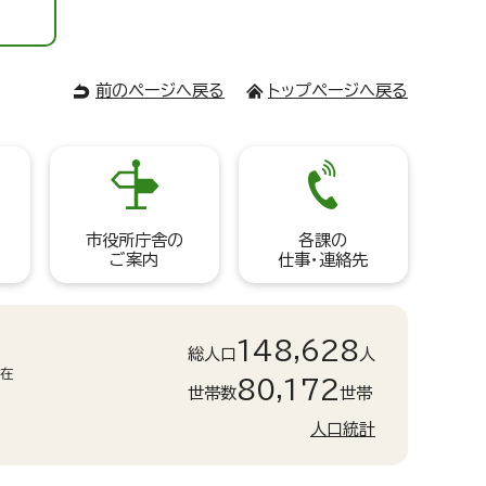
前のページへ戻る
トップページへ戻る
市役所庁舎の
各課の
ご案内
仕事・連絡先
148,628
総人口
人
現在
80,172
世帯数
世帯
人口統計