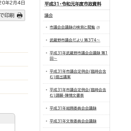
20年2月4日
平成31・令和元年度市政資料
で印刷
議会
市議会会議録の検索と閲覧
武蔵野市議会だより 第374～
平成31年武蔵野市議会会議録 第1
回～
平成31年市議会定例会(臨時会含
む)提出議案
平成31年市議会定例会(臨時会含
む)請願・陳情文書表
平成31年総務委員会会議録
平成31年文教委員会会議録