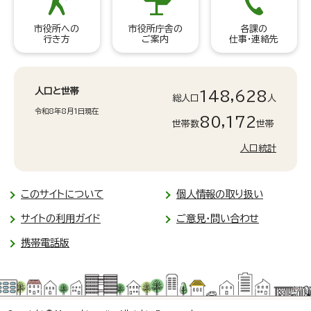
市役所への
市役所庁舎の
各課の
行き方
ご案内
仕事・連絡先
人口と世帯
148,628
総人口
人
令和8年8月1日現在
80,172
世帯数
世帯
人口統計
このサイトについて
個人情報の取り扱い
サイトの利用ガイド
ご意見・問い合わせ
携帯電話版