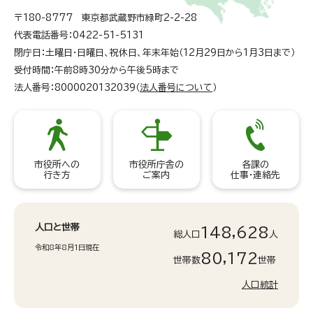
〒180-8777 東京都武蔵野市緑町2-2-28
代表電話番号：0422-51-5131
閉庁日：土曜日・日曜日、祝休日、年末年始（12月29日から1月3日まで）
受付時間：午前8時30分から午後5時まで
法人番号：8000020132039（
法人番号について
）
市役所への
市役所庁舎の
各課の
行き方
ご案内
仕事・連絡先
人口と世帯
148,628
総人口
人
令和8年8月1日現在
80,172
世帯数
世帯
人口統計