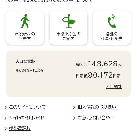
法人番号：8000020132039（
法人番号について
）
市役所への
市役所庁舎の
各課の
行き方
ご案内
仕事・連絡先
人口と世帯
148,628
総人口
人
令和8年8月1日現在
80,172
世帯数
世帯
人口統計
このサイトについて
個人情報の取り扱い
サイトの利用ガイド
ご意見・問い合わせ
携帯電話版