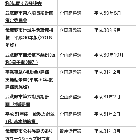
称）に関する懇談会
武蔵野市第六期長期計画
企画調整課
平成30年8月
策定委員会
武蔵野市地域生活環境指
企画調整課
平成30年9月
標 平成30年版（2018
年版）
武蔵野市自治基本条例（仮
企画調整課
平成30年10月
称）骨子案（報告）
事務事業(補助金）評価
企画調整課
平成31年2月
実施結果集(平成30年度
評価実施版)
武蔵野市第六期長期計
企画調整課
平成31年2月
画 討議要綱
平成31年度 施政方針並
企画調整課
平成31年2月
びに基本的施策
武蔵野市公共施設のあり
資産活用課
平成31年3月
方ワークショップ報告書