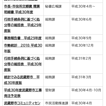
市長・市役所交際費 精算
秘書広報課
平成30年4月～
明細書 平成30年度
行政手続条例に基づく処
総務課
平成30年6月
分等の総括表 平成29年
度版
事務報告書 平成29年度
総務課
平成30年9月
市勢統計 2018 平成30
総務課
平成30年12月
年版
行政手続条例に基づく処
総務課
平成31年2月
分等の総括表 平成30年
度版
統計でみる武蔵野市 平
総務課
平成31年3月
成30年度版
平成30年度武蔵野市工事
管財課
平成30年4月・10月
発注予定表
武蔵野市コミュニティセン
市民活動推進課
平成30年4月