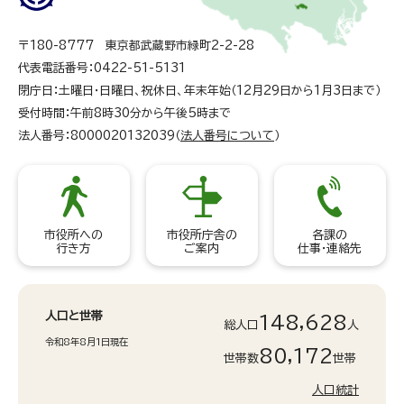
〒180-8777 東京都武蔵野市緑町2-2-28
代表電話番号：0422-51-5131
閉庁日：土曜日・日曜日、祝休日、年末年始（12月29日から1月3日まで）
受付時間：午前8時30分から午後5時まで
法人番号：8000020132039（
法人番号について
）
市役所への
市役所庁舎の
各課の
行き方
ご案内
仕事・連絡先
人口と世帯
148,628
総人口
人
令和8年8月1日現在
80,172
世帯数
世帯
人口統計