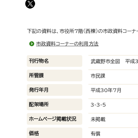
下記の資料は、市役所7階（西棟）の市政資料コーナ
市政資料コーナーの利用方法
刊行物名
武蔵野市全図 平成3
所管課
市民課
発行年月
平成30年7月
配架場所
3-3-5
ホームページ掲載状況
未掲載
価格
有償