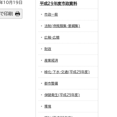
年10月19日
平成29年度市政資料
で印刷
市政一般
法制(例規類集・要綱集)
広報・広聴
財政
産業経済
緑化・下水・交通(平成29年度)
都市整備
保健衛生(平成29年度)
環境