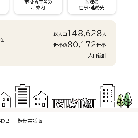
市役所庁舎の
各課の
ご案内
仕事・連絡先
148,628
総人口
人
現在
80,172
世帯数
世帯
人口統計
合わせ
携帯電話版