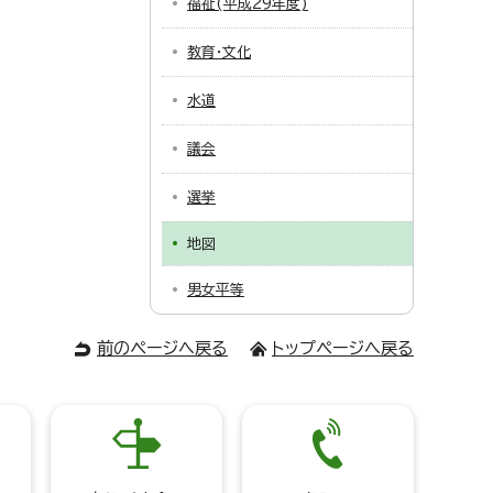
福祉(平成29年度)
教育・文化
水道
議会
選挙
地図
男女平等
前のページへ戻る
トップページへ戻る