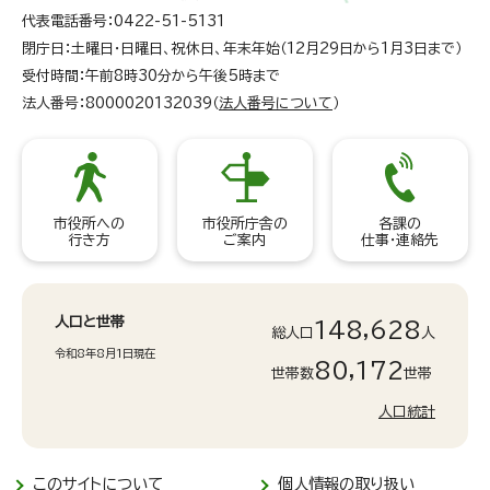
代表電話番号：0422-51-5131
閉庁日：土曜日・日曜日、祝休日、年末年始（12月29日から1月3日まで）
受付時間：午前8時30分から午後5時まで
法人番号：8000020132039（
法人番号について
）
市役所への
市役所庁舎の
各課の
行き方
ご案内
仕事・連絡先
人口と世帯
148,628
総人口
人
令和8年8月1日現在
80,172
世帯数
世帯
人口統計
このサイトについて
個人情報の取り扱い