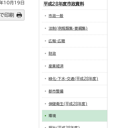
年10月19日
平成28年度市政資料
で印刷
市政一般
法制(例規類集・要綱集)
広報・広聴
財政
産業経済
緑化・下水・交通(平成28年度)
都市整備
保健衛生(平成28年度)
環境
福祉(平成28年度)