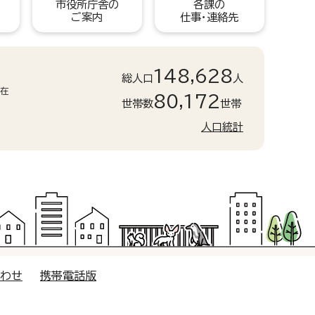
市役所庁舎の
各課の
ご案内
仕事・連絡先
148,628
総人口
人
現在
80,172
世帯数
世帯
人口統計
合わせ
携帯電話版