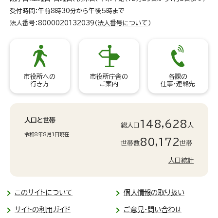
受付時間：午前8時30分から午後5時まで
法人番号：8000020132039（
法人番号について
）
市役所への
市役所庁舎の
各課の
行き方
ご案内
仕事・連絡先
人口と世帯
148,628
総人口
人
令和8年8月1日現在
80,172
世帯数
世帯
人口統計
このサイトについて
個人情報の取り扱い
サイトの利用ガイド
ご意見・問い合わせ