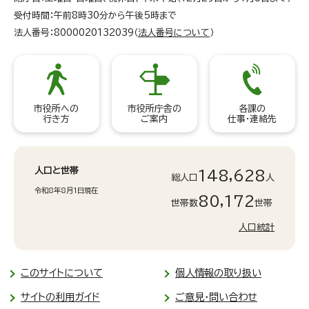
受付時間：午前8時30分から午後5時まで
法人番号：8000020132039（
法人番号について
）
市役所への
市役所庁舎の
各課の
行き方
ご案内
仕事・連絡先
人口と世帯
148,628
総人口
人
令和8年8月1日現在
80,172
世帯数
世帯
人口統計
このサイトについて
個人情報の取り扱い
サイトの利用ガイド
ご意見・問い合わせ