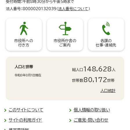
受付時間：午前8時30分から午後5時まで
法人番号：8000020132039（
法人番号について
）
市役所への
市役所庁舎の
各課の
行き方
ご案内
仕事・連絡先
人口と世帯
148,628
総人口
人
令和8年8月1日現在
80,172
世帯数
世帯
人口統計
このサイトについて
個人情報の取り扱い
サイトの利用ガイド
ご意見・問い合わせ