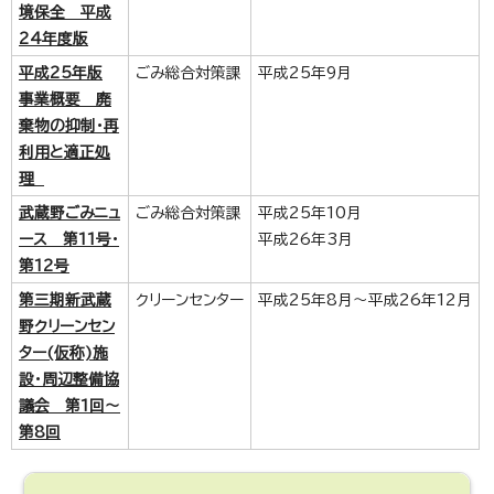
境保全 平成
24年度版
平成25年版
ごみ総合対策課
平成25年9月
事業概要 廃
棄物の抑制・再
利用と適正処
理
武蔵野ごみニュ
ごみ総合対策課
平成25年10月
ース 第11号・
平成26年3月
第12号
第三期新武蔵
クリーンセンター
平成25年8月～平成26年12月
野クリーンセン
ター(仮称)施
設・周辺整備協
議会 第1回～
第8回