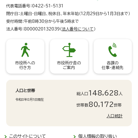
代表電話番号：0422-51-5131
閉庁日：土曜日・日曜日、祝休日、年末年始（12月29日から1月3日まで）
受付時間：午前8時30分から午後5時まで
法人番号：8000020132039（
法人番号について
）
市役所への
市役所庁舎の
各課の
行き方
ご案内
仕事・連絡先
人口と世帯
148,628
総人口
人
令和8年8月1日現在
80,172
世帯数
世帯
人口統計
このサイトについて
個人情報の取り扱い