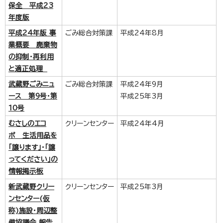
保全 平成23
年度版
平成24年版 事
ごみ総合対策課
平成24年8月
業概要 廃棄物
の抑制・再利用
と適正処理
武蔵野ごみニュ
ごみ総合対策課
平成24年9月
ース 第9号・第
平成25年3月
10号
むさしのエコ
クリーンセンター
平成24年4月
ボ 生活用品を
「譲ります」・「譲
ってください」の
情報掲示板
新武蔵野クリー
クリーンセンター
平成25年3月
ンセンター(仮
称)施設・周辺整
備協議会 報告