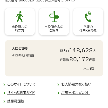
法人番号：8000020132039（
法人番号について
）
市役所への
市役所庁舎の
各課の
行き方
ご案内
仕事・連絡先
人口と世帯
148,628
総人口
人
令和8年8月1日現在
80,172
世帯数
世帯
人口統計
このサイトについて
個人情報の取り扱い
サイトの利用ガイド
ご意見・問い合わせ
携帯電話版