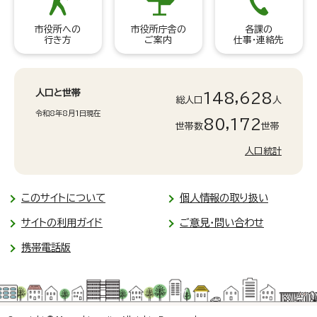
市役所への
市役所庁舎の
各課の
行き方
ご案内
仕事・連絡先
人口と世帯
148,628
総人口
人
令和8年8月1日現在
80,172
世帯数
世帯
人口統計
このサイトについて
個人情報の取り扱い
サイトの利用ガイド
ご意見・問い合わせ
携帯電話版