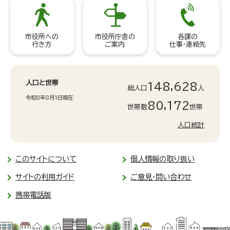
市役所への
市役所庁舎の
各課の
行き方
ご案内
仕事・連絡先
人口と世帯
148,628
総人口
人
令和8年8月1日現在
80,172
世帯数
世帯
人口統計
このサイトについて
個人情報の取り扱い
サイトの利用ガイド
ご意見・問い合わせ
携帯電話版