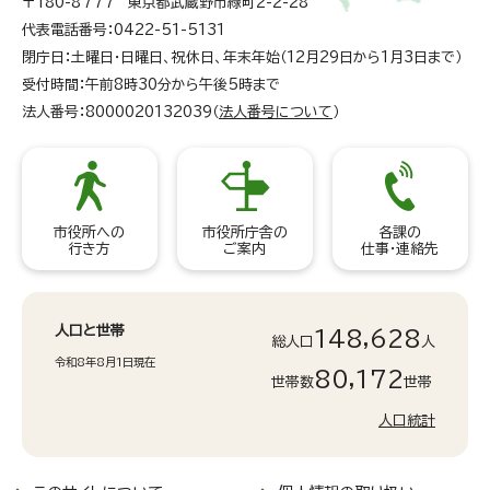
〒180-8777 東京都武蔵野市緑町2-2-28
代表電話番号：0422-51-5131
閉庁日：土曜日・日曜日、祝休日、年末年始（12月29日から1月3日まで）
受付時間：午前8時30分から午後5時まで
法人番号：8000020132039（
法人番号について
）
市役所への
市役所庁舎の
各課の
行き方
ご案内
仕事・連絡先
人口と世帯
148,628
総人口
人
令和8年8月1日現在
80,172
世帯数
世帯
人口統計