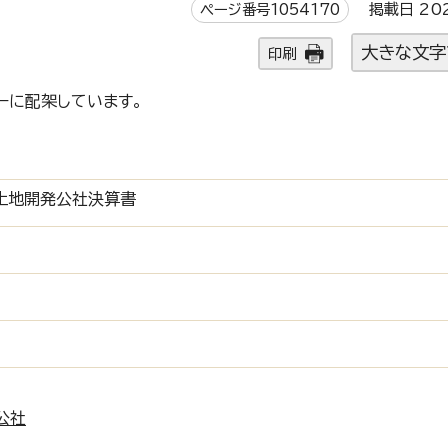
ページ番号1054170
掲載日 20
大きな文字
印刷
ーに配架しています。
土地開発公社決算書
公社