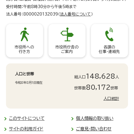
受付時間：午前8時30分から午後5時まで
法人番号：8000020132039（
法人番号について
）
市役所への
市役所庁舎の
各課の
行き方
ご案内
仕事・連絡先
人口と世帯
148,628
総人口
人
令和8年8月1日現在
80,172
世帯数
世帯
人口統計
このサイトについて
個人情報の取り扱い
サイトの利用ガイド
ご意見・問い合わせ