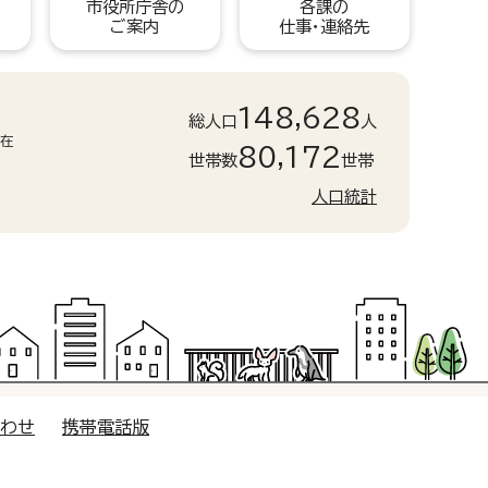
市役所庁舎の
各課の
ご案内
仕事・連絡先
148,628
総人口
人
現在
80,172
世帯数
世帯
人口統計
合わせ
携帯電話版