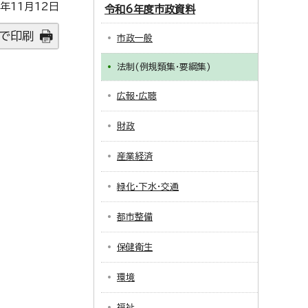
年11月12日
令和6年度市政資料
で印刷
市政一般
法制(例規類集・要綱集)
広報・広聴
財政
産業経済
緑化・下水・交通
都市整備
保健衛生
環境
福祉