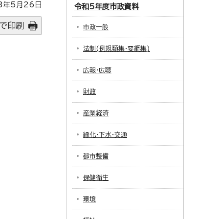
3年5月26日
令和5年度市政資料
で印刷
市政一般
法制(例規類集・要綱集)
広報・広聴
財政
産業経済
緑化・下水・交通
都市整備
保健衛生
環境