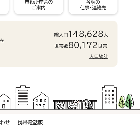
市役所庁舎の
各課の
ご案内
仕事・連絡先
148,628
総人口
人
現在
80,172
世帯数
世帯
人口統計
合わせ
携帯電話版