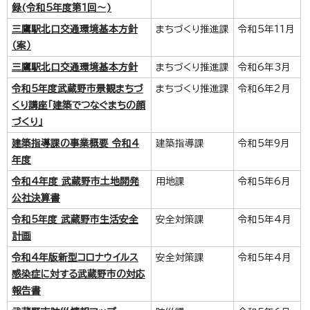
録(令和5年度第1回～)
三鷹駅北口交通環境基本方針
まちづくり推進課
令和5年11月
（案）
三鷹駅北口交通環境基本方針
まちづくり推進課
令和6年3月
令和5年度武蔵野市景観まちづ
まちづくり推進課
令和6年2月
くり講座「建築でつなぐまちの顔
づくり」
建築指導課の事業概要 令和4
建築指導課
令和5年9月
年度
令和4年度 武蔵野市土地開発
用地課
令和5年6月
公社決算書
令和5年度 武蔵野市生活安全
安全対策課
令和5年4月
計画
令和4年版新型コロナウイルス
安全対策課
令和5年4月
感染症に対する武蔵野市の対応
報告書