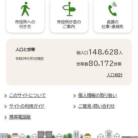
市役所への
市役所庁舎の
各課の
行き方
ご案内
仕事・連絡先
人口と世帯
148,628
総人口
人
令和8年8月1日現在
80,172
世帯数
世帯
人口統計
このサイトについて
個人情報の取り扱い
サイトの利用ガイド
ご意見・問い合わせ
携帯電話版