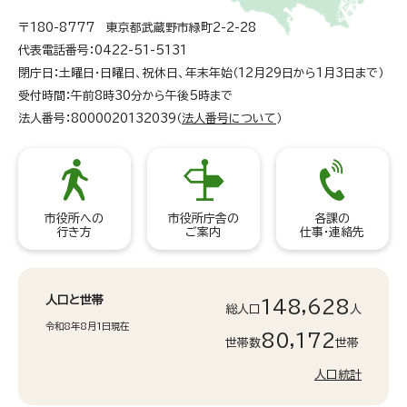
〒180-8777 東京都武蔵野市緑町2-2-28
代表電話番号：0422-51-5131
閉庁日：土曜日・日曜日、祝休日、年末年始（12月29日から1月3日まで）
受付時間：午前8時30分から午後5時まで
法人番号：8000020132039（
法人番号について
）
市役所への
市役所庁舎の
各課の
行き方
ご案内
仕事・連絡先
人口と世帯
148,628
総人口
人
令和8年8月1日現在
80,172
世帯数
世帯
人口統計