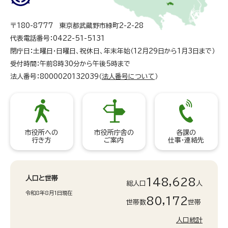
〒180-8777 東京都武蔵野市緑町2-2-28
代表電話番号：0422-51-5131
閉庁日：土曜日・日曜日、祝休日、年末年始（12月29日から1月3日まで）
受付時間：午前8時30分から午後5時まで
法人番号：8000020132039（
法人番号について
）
市役所への
市役所庁舎の
各課の
行き方
ご案内
仕事・連絡先
人口と世帯
148,628
総人口
人
令和8年8月1日現在
80,172
世帯数
世帯
人口統計