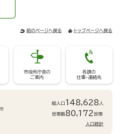
前のページへ戻る
トップページへ戻る
市役所庁舎の
各課の
ご案内
仕事・連絡先
148,628
総人口
人
現在
80,172
世帯数
世帯
人口統計