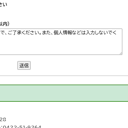
さい
以内）
送信
28
：0422-51-9264