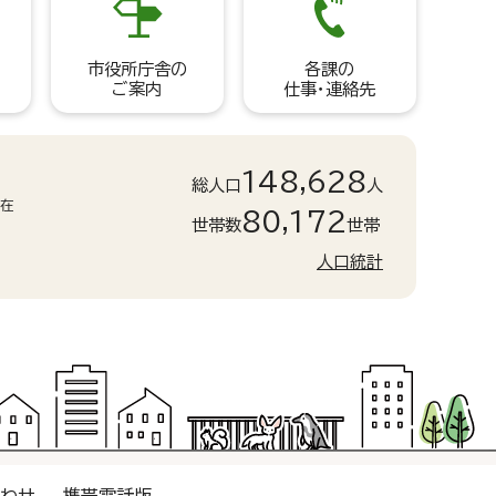
市役所庁舎の
各課の
ご案内
仕事・連絡先
148,628
総人口
人
現在
80,172
世帯数
世帯
人口統計