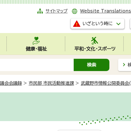
サイトマップ
Website Translations
いざという時に
健康・福祉
平和・文化・スポーツ
議会会議録
>
市民部 市民活動推進課
>
武蔵野市情報公開委員会(