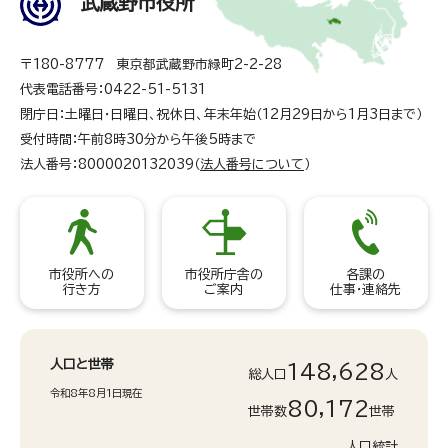
武蔵野市役所
〒180-8777 東京都武蔵野市緑町2-2-28
代表電話番号：0422-51-5131
閉庁日：土曜日・日曜日、祝休日、年末年始（12月29日から1月3日まで）
受付時間：午前8時30分から午後5時まで
法人番号：8000020132039（
法人番号について
）
市役所への
市役所庁舎の
各課の
行き方
ご案内
仕事・連絡先
人口と世帯
148,628
総人口
人
令和8年8月1日現在
80,172
世帯数
世帯
人口統計