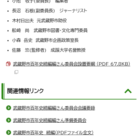
小池 牧子(委員長) 編集者
長沼 石根(副委員長) ジャーナリスト
木村日出夫 元武蔵野市助役
舩崎 尚 武蔵野市図書・文化専門委員
小森 岳史 武蔵野市企画政策室長
佐藤 竺(監修者) 成蹊大学名誉教授
武蔵野市百年史続編編さん委員会設置要綱 （PDF 67.8KB）
関連情報リンク
武蔵野市百年史続編編さん委員会会議要録
武蔵野市百年史続編編さん準備委員会
武蔵野市百年史 続編（PDFファイル全文）