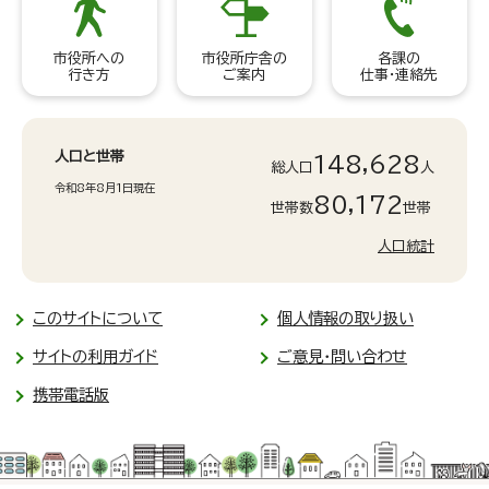
市役所への
市役所庁舎の
各課の
行き方
ご案内
仕事・連絡先
人口と世帯
148,628
総人口
人
令和8年8月1日現在
80,172
世帯数
世帯
人口統計
このサイトについて
個人情報の取り扱い
サイトの利用ガイド
ご意見・問い合わせ
携帯電話版