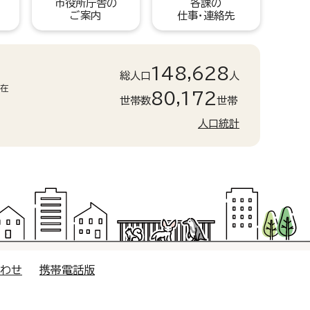
市役所庁舎の
各課の
ご案内
仕事・連絡先
148,628
総人口
人
現在
80,172
世帯数
世帯
人口統計
合わせ
携帯電話版