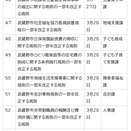
の届出に関する規則の一部を改正す
27日
課
る規則
47
武蔵野市社会福祉協力委員設置規
3月28
地域支援課
程の一部を改正する規則
日
48
武蔵野市立保育園副食費の徴収に
3月28
子ども育成
関する規則の一部を改正する規則
日
課
49
武蔵野市ひとり親家庭等の住宅費の
3月28
子ども子育
助成に関する条例施行規則の一部を
日
て支援課
改正する規則
50
武蔵野市地域生活支援事業に関する
3月28
障害者福祉
規則の一部を改正する規則
日
課
51
武蔵野市会計事務規則の一部を改
3月28
会計課
正する規則
日
52
武蔵野市非常勤職員の報酬及び費
3月28
人事課
用弁償に関する規則の一部を改正す
日
る規則