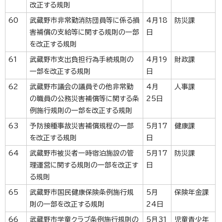
改正する規則
60
武蔵野市非常勤消防団員等に係る損
4月18
防災課
害補償の支給等に関する規則の一部
日
を改正する規則
61
武蔵野市支出負担行為手続規則の
4月19
財政課
一部を改正する規則
日
62
武蔵野市議会の議員その他非常勤
4月
人事課
の職員の公務災害補償等に関する条
25日
例施行規則の一部を改正する規則
63
予防接種事故災害補償規程の一部
5月17
健康課
を改正する規則
日
64
武蔵野市被災者一時宿泊施設の管
5月17
防災課
理運営に関する規則の一部を改正す
日
る規則
65
武蔵野市国民健康保険条例施行規
5月
保険年金課
則の一部を改正する規則
24日
66
武蔵野市学童クラブ条例施行規則の
5月31
児童青少年