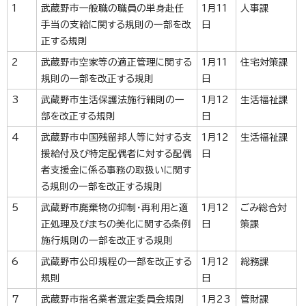
1
武蔵野市一般職の職員の単身赴任
1月11
人事課
手当の支給に関する規則の一部を改
日
正する規則
2
武蔵野市空家等の適正管理に関する
1月11
住宅対策課
規則の一部を改正する規則
日
3
武蔵野市生活保護法施行細則の一
1月12
生活福祉課
部を改正する規則
日
4
武蔵野市中国残留邦人等に対する支
1月12
生活福祉課
援給付及び特定配偶者に対する配偶
日
者支援金に係る事務の取扱いに関す
る規則の一部を改正する規則
5
武蔵野市廃棄物の抑制・再利用と適
1月12
ごみ総合対
正処理及びまちの美化に関する条例
日
策課
施行規則の一部を改正する規則
6
武蔵野市公印規程の一部を改正する
1月12
総務課
規則
日
7
武蔵野市指名業者選定委員会規則
1月23
管財課