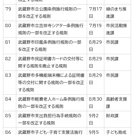
79
武蔵野市立公園条例施行規則の一
7月17
緑のまち推
部を改正する規則
日
進課
80
武蔵野市立吉祥寺シアター条例施行
7月19
市民活動推
規則の一部を改正する規則
日
進課
81
武蔵野市印鑑条例施行規則の一部
8月29
市民課
を改正する規則
日
82
武蔵野市民証明書カードの交付等に
8月29
市民課
関する規則を廃止する規則
日
83
武蔵野市多機能端末機による証明書
8月29
市民課
等の交付に関する規則の一部を改正
日
する規則
84
武蔵野市軽費老人ホーム条例施行規
8月30
高齢者支援
則の一部を改正する規則
日
課
85
武蔵野市支出負担行為手続規則の
9月2
財政課
一部を改正する規則
日
86
武蔵野市子ども・子育て支援法施行
9月5
子ども育成