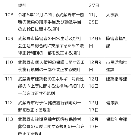
規則
27日
108
令和6年12月における武蔵野市一般
11月
人事課
職の職員の期末手当及び勤勉手当
29日
の支給日に関する規則
109
武蔵野市障害者の日常生活及び社
12月5
障害者福祉
会生活を総合的に支援するための法
日
課
律施行細則の一部を改正する規則
110
武蔵野市個人情報の保護に関する条
12月9
市民活動推
例施行規則の一部を改正する規則
日
進課
111
武蔵野市建築物のエネルギー消費性
12月
建築指導課
能の向上等に関する法律施行細則の
16日
一部を改正する規則
112
武蔵野市母子保健法施行細則の一
12月
健康課
部を改正する規則
17日
113
武蔵野市後期高齢者医療被保険者
12月
保険年金課
葬祭費の支給に関する規則の一部を
17日
改正する規則