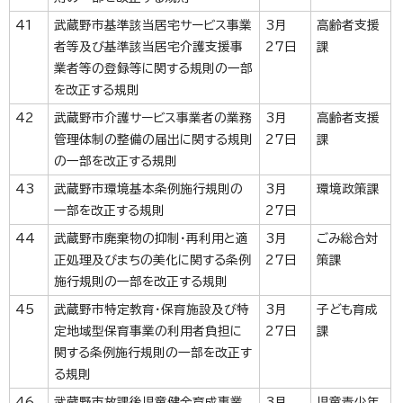
41
武蔵野市基準該当居宅サービス事業
3月
高齢者支援
者等及び基準該当居宅介護支援事
27日
課
業者等の登録等に関する規則の一部
を改正する規則
42
武蔵野市介護サービス事業者の業務
3月
高齢者支援
管理体制の整備の届出に関する規則
27日
課
の一部を改正する規則
43
武蔵野市環境基本条例施行規則の
3月
環境政策課
一部を改正する規則
27日
44
武蔵野市廃棄物の抑制・再利用と適
3月
ごみ総合対
正処理及びまちの美化に関する条例
27日
策課
施行規則の一部を改正する規則
45
武蔵野市特定教育・保育施設及び特
3月
子ども育成
定地域型保育事業の利用者負担に
27日
課
関する条例施行規則の一部を改正す
る規則
46
武蔵野市放課後児童健全育成事業
3月
児童青少年