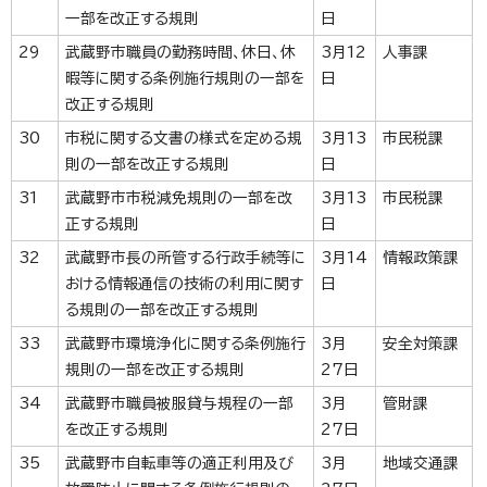
一部を改正する規則
日
29
武蔵野市職員の勤務時間、休日、休
3月12
人事課
暇等に関する条例施行規則の一部を
日
改正する規則
30
市税に関する文書の様式を定める規
3月13
市民税課
則の一部を改正する規則
日
31
武蔵野市市税減免規則の一部を改
3月13
市民税課
正する規則
日
32
武蔵野市長の所管する行政手続等に
3月14
情報政策課
おける情報通信の技術の利用に関す
日
る規則の一部を改正する規則
33
武蔵野市環境浄化に関する条例施行
3月
安全対策課
規則の一部を改正する規則
27日
34
武蔵野市職員被服貸与規程の一部
3月
管財課
を改正する規則
27日
35
武蔵野市自転車等の適正利用及び
3月
地域交通課