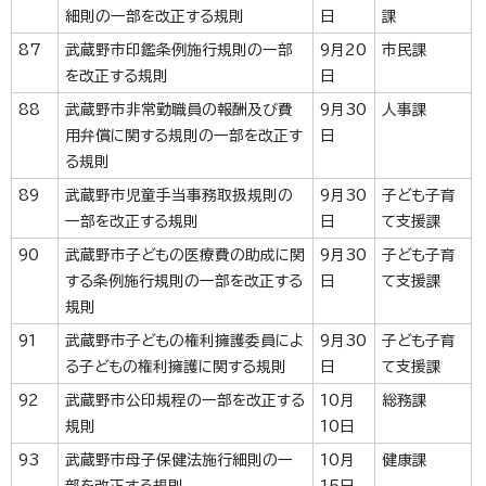
細則の一部を改正する規則
日
課
87
武蔵野市印鑑条例施行規則の一部
9月20
市民課
を改正する規則
日
88
武蔵野市非常勤職員の報酬及び費
9月30
人事課
用弁償に関する規則の一部を改正す
日
る規則
89
武蔵野市児童手当事務取扱規則の
9月30
子ども子育
一部を改正する規則
日
て支援課
90
武蔵野市子どもの医療費の助成に関
9月30
子ども子育
する条例施行規則の一部を改正する
日
て支援課
規則
91
武蔵野市子どもの権利擁護委員によ
9月30
子ども子育
る子どもの権利擁護に関する規則
日
て支援課
92
武蔵野市公印規程の一部を改正する
10月
総務課
規則
10日
93
武蔵野市母子保健法施行細則の一
10月
健康課