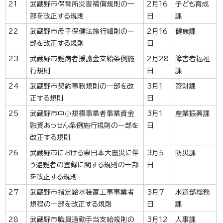
21
武蔵野市保育所災害補償規則の一
2月16
子ども育成
部を改正する規則
日
課
22
武蔵野市母子保健法施行細則の一
2月16
健康課
部を改正する規則
日
23
武蔵野市難病者援護金支給条例施
2月28
障害者福祉
行規則
日
課
24
武蔵野市契約事務規則の一部を改
3月1
管財課
正する規則
日
25
武蔵野市中小規模事業者事業資金
3月1
産業振興課
融資あっせん条例施行規則の一部を
日
改正する規則
26
武蔵野市における東日本大震災に伴
3月5
防災課
う避難者の登録に関する規則の一部
日
を改正する規則
27
武蔵野市指定給水装置工事事業者
3月7
水道部総務
規程の一部を改正する規則
日
課
28
武蔵野市職員通勤手当支給規則の
3月12
人事課