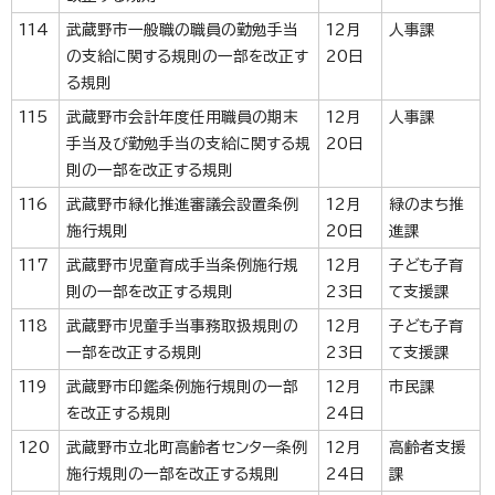
114
武蔵野市一般職の職員の勤勉手当
12月
人事課
の支給に関する規則の一部を改正す
20日
る規則
115
武蔵野市会計年度任用職員の期末
12月
人事課
手当及び勤勉手当の支給に関する規
20日
則の一部を改正する規則
116
武蔵野市緑化推進審議会設置条例
12月
緑のまち推
施行規則
20日
進課
117
武蔵野市児童育成手当条例施行規
12月
子ども子育
則の一部を改正する規則
23日
て支援課
118
武蔵野市児童手当事務取扱規則の
12月
子ども子育
一部を改正する規則
23日
て支援課
119
武蔵野市印鑑条例施行規則の一部
12月
市民課
を改正する規則
24日
120
武蔵野市立北町高齢者センター条例
12月
高齢者支援
施行規則の一部を改正する規則
24日
課