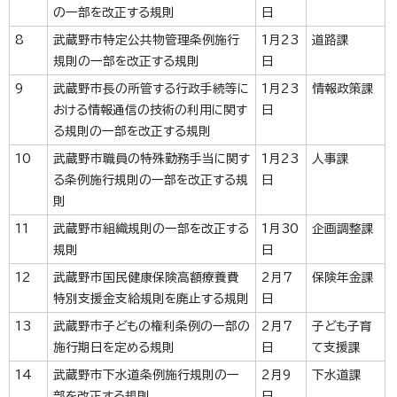
の一部を改正する規則
日
8
武蔵野市特定公共物管理条例施行
1月23
道路課
規則の一部を改正する規則
日
9
武蔵野市長の所管する行政手続等に
1月23
情報政策課
おける情報通信の技術の利用に関す
日
る規則の一部を改正する規則
10
武蔵野市職員の特殊勤務手当に関す
1月23
人事課
る条例施行規則の一部を改正する規
日
則
11
武蔵野市組織規則の一部を改正する
1月30
企画調整課
規則
日
12
武蔵野市国民健康保険高額療養費
2月7
保険年金課
特別支援金支給規則を廃止する規則
日
13
武蔵野市子どもの権利条例の一部の
2月7
子ども子育
施行期日を定める規則
日
て支援課
14
武蔵野市下水道条例施行規則の一
2月9
下水道課
部を改正する規則
日