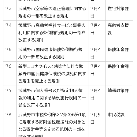
73
武蔵野市空家等の適正管理に関する
7月4
住宅対策課
規則の一部を改正する規則
日
74
武蔵野市高齢者福祉サービス事業の
7月4
高齢者支援
利用に関する条例施行規則の一部を
日
課
改正する規則
75
武蔵野市国民健康保険条例施行規
7月4
保険年金課
則の一部を改正する規則
日
76
新型コロナウイルス感染症に伴う武
7月4
保険年金課
蔵野市国民健康保険税の減免に関す
日
る規則を廃止する規則
77
武蔵野市個人番号及び特定個人情
7月4
情報政策課
報の利用に関する条例施行規則の一
日
部を改正する規則
78
武蔵野市市税条例第27条の6第1項
7月9
市民税課
に規定する寄附金税額控除の対象と
日
なる寄附金等を定める規則の一部を
改正する規則