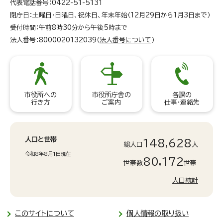
代表電話番号：0422-51-5131
閉庁日：土曜日・日曜日、祝休日、年末年始（12月29日から1月3日まで）
受付時間：午前8時30分から午後5時まで
法人番号：8000020132039（
法人番号について
）
市役所への
市役所庁舎の
各課の
行き方
ご案内
仕事・連絡先
人口と世帯
148,628
総人口
人
令和8年8月1日現在
80,172
世帯数
世帯
人口統計
このサイトについて
個人情報の取り扱い