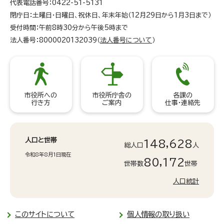
代表電話番号：0422-51-5131
閉庁日：土曜日・日曜日、祝休日、年末年始（12月29日から1月3日まで）
受付時間：午前8時30分から午後5時まで
法人番号：8000020132039（
法人番号について
）
市役所への
市役所庁舎の
各課の
行き方
ご案内
仕事・連絡先
人口と世帯
148,628
総人口
人
令和8年8月1日現在
80,172
世帯数
世帯
人口統計
このサイトについて
個人情報の取り扱い