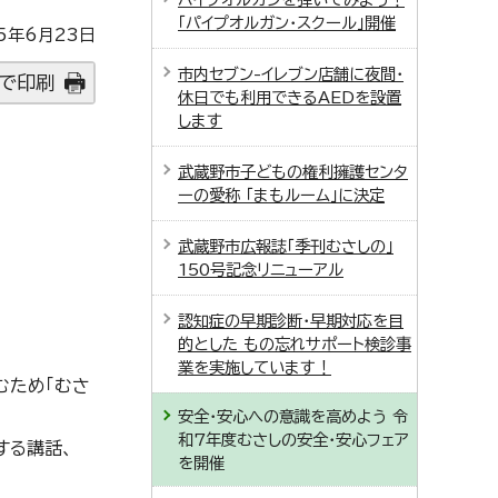
「パイプオルガン・スクール」開催
5年6月23日
市内セブン-イレブン店舗に夜間・
で印刷
休日でも利用できるAEDを設置
します
武蔵野市子どもの権利擁護センタ
ーの愛称 「まもルーム」に決定
武蔵野市広報誌「季刊むさしの」
150号記念リニューアル
認知症の早期診断・早期対応を目
的とした もの忘れサポート検診事
業を実施しています！
むため「むさ
安全・安心への意識を高めよう 令
和7年度むさしの安全・安心フェア
する講話、
を開催