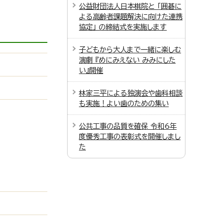
公益財団法人日本棋院と 「囲碁に
よる高齢者課題解決に向けた連携
協定」 の締結式を実施します
子どもから大人まで一緒に楽しむ
演劇 『めにみえない みみにした
い』開催
林家三平による独演会や歯科相談
も実施！よい歯のための集い
公共工事の品質を確保 令和6年
度優秀工事の表彰式を開催しまし
た