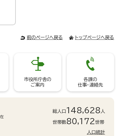
前のページへ戻る
トップページへ戻る
市役所庁舎の
各課の
ご案内
仕事・連絡先
148,628
総人口
人
現在
80,172
世帯数
世帯
人口統計