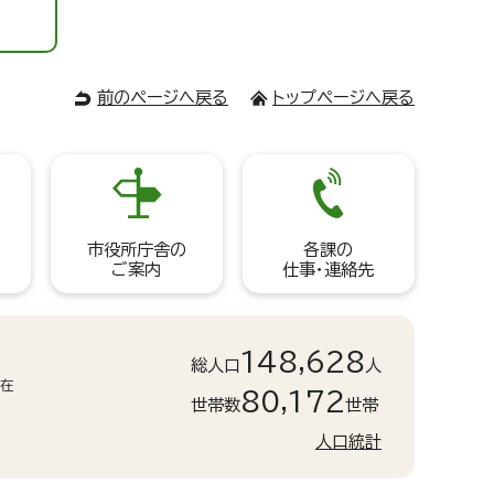
前のページへ戻る
トップページへ戻る
市役所庁舎の
各課の
ご案内
仕事・連絡先
148,628
総人口
人
現在
80,172
世帯数
世帯
人口統計