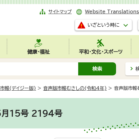
サイトマップ
Website Translations
いざという時に
健康・福祉
平和・文化・スポーツ
市報(デイジー版)
>
音声版市報むさしの(令和4年)
>
音声版市報む
月15号 2194号