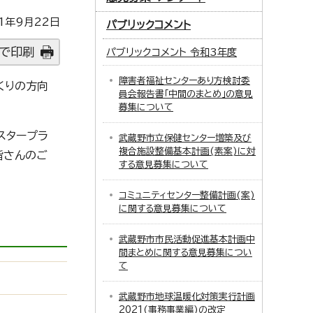
1年9月22日
パブリックコメント
で印刷
パブリックコメント 令和3年度
障害者福祉センターあり方検討委
くりの方向
員会報告書「中間のまとめ」の意見
募集について
スタープラ
武蔵野市立保健センター増築及び
複合施設整備基本計画(素案)に対
皆さんのご
する意見募集について
コミュニティセンター整備計画(案)
に関する意見募集について
武蔵野市市民活動促進基本計画中
間まとめに関する意見募集につい
て
武蔵野市地球温暖化対策実行計画
2021(事務事業編)の改定