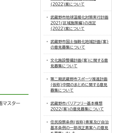
(2022)案について
武蔵野市地球温暖化対策実行計画
2021(区域施策編)の改定
(2022)案について
武蔵野市国土強靱化地域計画(案)
の意見募集について
文化施設整備計画(案)に関する意
見募集について
第二期武蔵野市スポーツ推進計画
(仮称)中間のまとめに関する意見
募集について
画マスター
武蔵野市バリアフリー基本構想
2022(案)の意見募集について
住民投票条例(仮称)素案及び自治
基本条例の一部改正素案への意見