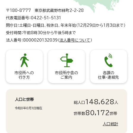
〒180-8777 東京都武蔵野市緑町2-2-28
代表電話番号：0422-51-5131
閉庁日：土曜日・日曜日、祝休日、年末年始（12月29日から1月3日まで）
受付時間：午前8時30分から午後5時まで
法人番号：8000020132039（
法人番号について
）
市役所への
市役所庁舎の
各課の
行き方
ご案内
仕事・連絡先
人口と世帯
148,628
総人口
人
令和8年8月1日現在
80,172
世帯数
世帯
人口統計