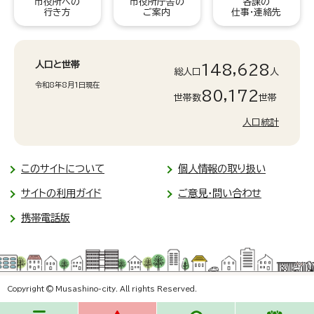
市役所への
市役所庁舎の
各課の
行き方
ご案内
仕事・連絡先
人口と世帯
148,628
総人口
人
令和8年8月1日現在
80,172
世帯数
世帯
人口統計
このサイトについて
個人情報の取り扱い
サイトの利用ガイド
ご意見・問い合わせ
携帯電話版
Copyright © Musashino-city. All rights Reserved.