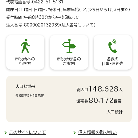
代表電話番号：0422-51-5131
閉庁日：土曜日・日曜日、祝休日、年末年始（12月29日から1月3日まで）
受付時間：午前8時30分から午後5時まで
法人番号：8000020132039（
法人番号について
）
市役所への
市役所庁舎の
各課の
行き方
ご案内
仕事・連絡先
人口と世帯
148,628
総人口
人
令和8年8月1日現在
80,172
世帯数
世帯
人口統計
このサイトについて
個人情報の取り扱い