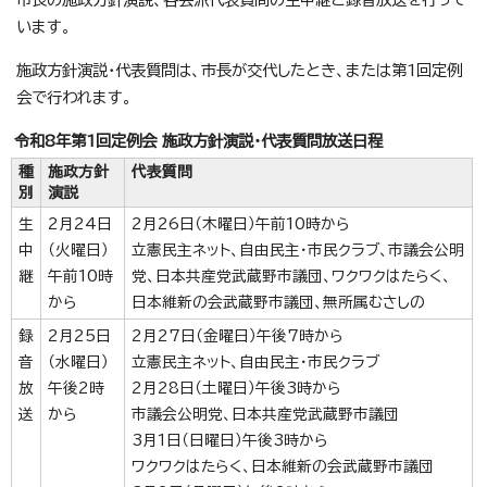
います。
施政方針演説・代表質問は、市長が交代したとき、または第1回定例
会で行われます。
令和8年第1回定例会 施政方針演説・代表質問放送日程
種
施政方針
代表質問
別
演説
生
2月24日
2月26日（木曜日）午前10時から
中
（火曜日）
立憲民主ネット、自由民主・市民クラブ、市議会公明
継
午前10時
党、日本共産党武蔵野市議団、ワクワクはたらく、
から
日本維新の会武蔵野市議団、無所属むさしの
録
2月25日
2月27日（金曜日）午後7時から
音
（水曜日）
立憲民主ネット、自由民主・市民クラブ
放
午後2時
2月28日（土曜日）午後3時から
送
から
市議会公明党、日本共産党武蔵野市議団
3月1日（日曜日）午後3時から
ワクワクはたらく、日本維新の会武蔵野市議団