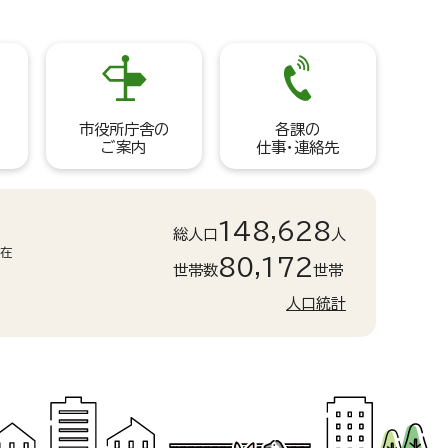
市役所庁舎の
各課の
ご案内
仕事・連絡先
148,628
総人口
人
現在
80,172
世帯数
世帯
人口統計