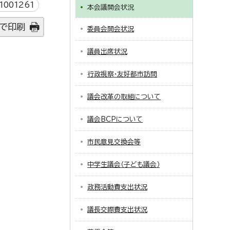
001261
本会議開会状況
で印刷
委員会開会状況
議員出席状況
行政視察・友好都市訪問
議会改革の取組について
議会BCPについて
市民意見交換会等
中学生議会（子ども議会）
政務活動費支出状況
議長交際費支出状況