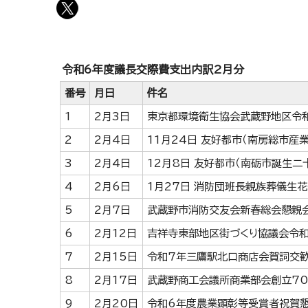
令和6年度議長交際費支出内訳2月分
番号
月日
件名
1
2月3日
東京都環境衛生協会武蔵野地区令
2
2月4日
11月24日 友好都市（南房総市産
3
2月4日
12月8日 友好都市（南砺市誕生
4
2月6日
1月27日 消防団班長親族葬儀生
5
2月7日
武蔵野市消防交友会新春総会懇親
6
2月12日
吉祥寺東部地区街づくり協議会令
7
2月15日
令和7年三鷹駅北口商店会賀詞交
8
2月17日
武蔵野商工会議所商業部会創立7
9
2月20日
令和6年度農業顕彰等受賞者祝賀