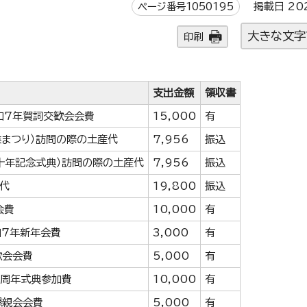
ページ番号1050195
掲載日 20
大きな文字
印刷
支出金額
領収書
和7年賀詞交歓会会費
15,000
有
業まつり）訪問の際の土産代
7,956
振込
二十年記念式典）訪問の際の土産代
7,956
振込
花代
19,800
振込
会費
10,000
有
和7年新年会費
3,000
有
歓会会費
5,000
有
0周年式典参加費
10,000
有
懇親会会費
5,000
有