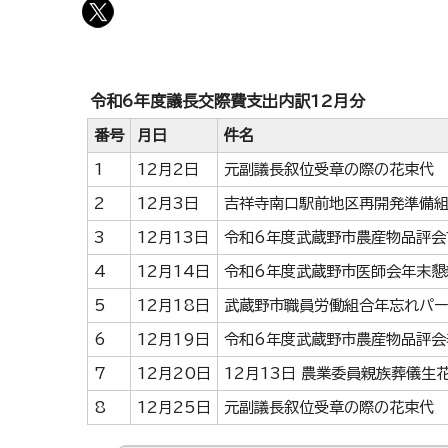
令和6年度議長交際費支出内訳12月分
番号
月日
件名
1
12月2日
元副議長叙位受章の際の花束代
2
12月3日
吉祥寺南口駅前地区再開発準備
3
12月13日
令和6年度武蔵野市農産物品評会
4
12月14日
令和6年度武蔵野市医師会年末懇
5
12月18日
武蔵野市職員労働組合年忘れパー
6
12月19日
令和6年度武蔵野市農産物品評会
7
12月20日
12月13日 農業委員親族葬儀生
8
12月25日
元副議長叙位受章の際の花束代