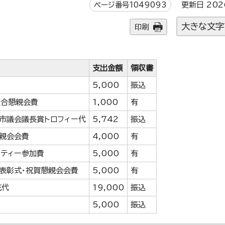
ページ番号1049093
更新日 202
大きな文字
印刷
支出金額
領収書
5,000
振込
組合懇親会費
1,000
有
市議会議長賞トロフィー代
5,742
振込
親会会費
4,000
有
ティー参加費
5,000
有
表彰式・祝賀懇親会会費
5,000
有
花代
19,000
振込
5,000
振込