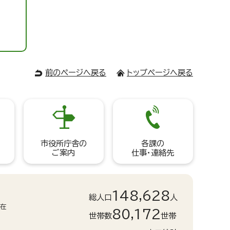
前のページへ戻る
トップページへ戻る
市役所庁舎の
各課の
ご案内
仕事・連絡先
148,628
総人口
人
現在
80,172
世帯数
世帯